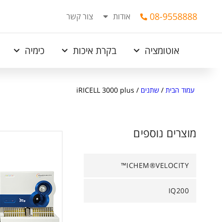
08-9558888
אודות
צור קשר
אוטומציה
בקרת איכות
כימיה
עמוד הבית
/
שתנים
/
iRICELL 3000 plus
מוצרים נוספים
ICHEM®VELOCITY™
IQ200