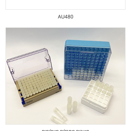
AU480