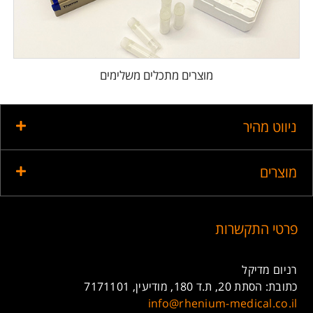
מוצרים מתכלים משלימים
ניווט מהיר
מוצרים
פרטי התקשרות
רניום מדיקל
כתובת: הסתת 20, ת.ד 180, מודיעין, 7171101
info@rhenium-medical.co.il