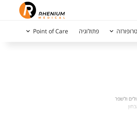
רופורזה
פתולוגיה
Point of Care
לים ולשפר
חון
תרונות פרה
מבחנות,