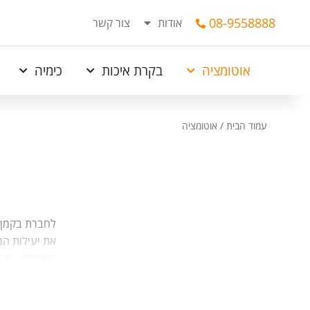
08-9558888
אודות
צור קשר
אוטומציה
בקרת איכות
כימיה
עמוד הבית
/
אוטומציה
לחברת בקמן ק
את יעילות המ
והטיפול – וי
הפתרונות הקי
אוטומציה מל
ופוסט אנליטי