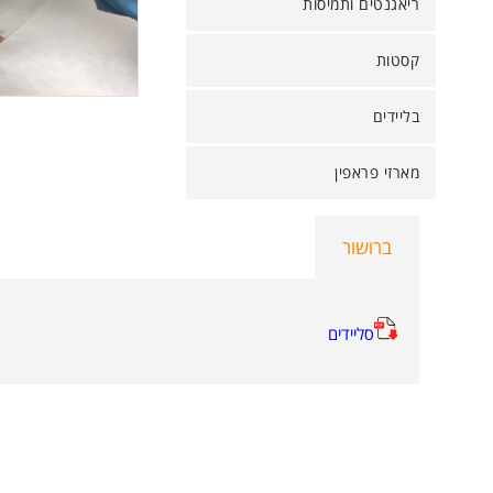
ריאגנטים ותמיסות
קסטות
בליידים
מארזי פראפין
ברושור
סליידים